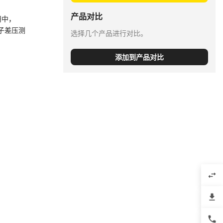
产品对比
用中，
电子差压测
选择几个产品进行对比。
添加到产品对比
swap_horiz
file_download
phone