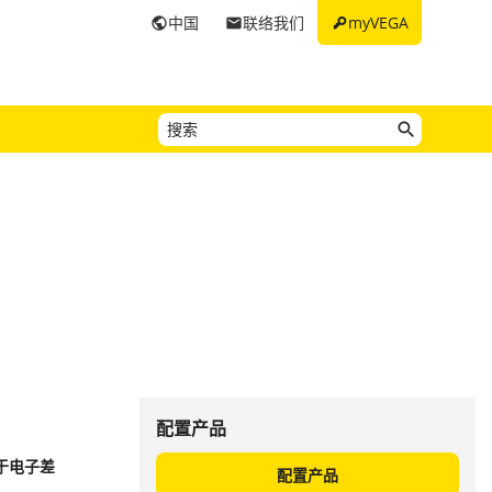
key
中国
联络我们
myVEGA
public
email
配置产品
用于电子差
配置产品