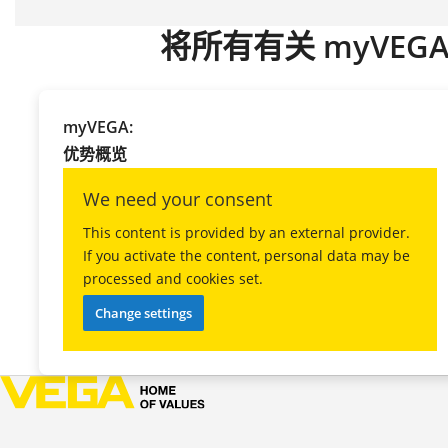
将所有有关 myVEG
myVEGA:
优势概览
We need your consent
This content is provided by an external provider.
If you activate the content, personal data may be
processed and cookies set.
Change settings