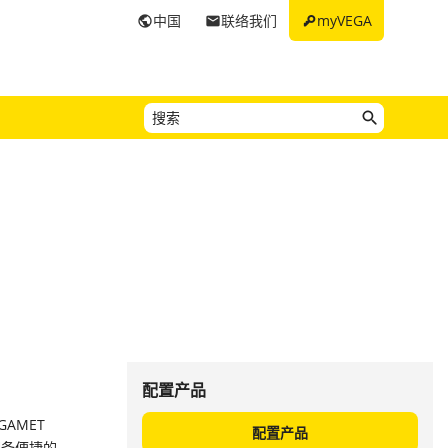
key
中国
联络我们
myVEGA
public
email
配置产品
GAMET
配置产品
配备便捷的