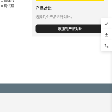
定义调试设
产品对比
选择几个产品进行对比。
swap_horiz
添加到产品对比
file_download
phone