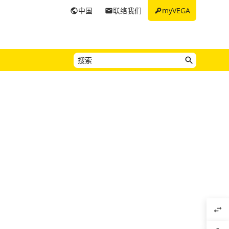
key
中国
联络我们
myVEGA
public
email
swap_horiz