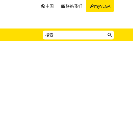
key
中国
联络我们
myVEGA
public
email