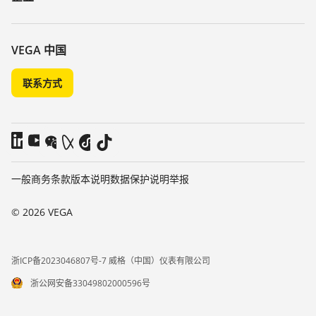
搜索
客服
关于 VEGA
化学稳定性列表
联系我们
VEGA 中国
介电常数列表
新闻
联系方式
TeamViewer
媒体
博客
一般商务条款
版本说明
数据保护说明
举报
© 2026 VEGA
浙ICP备2023046807号-7 威格（中国）仪表有限公司
浙公网安备33049802000596号