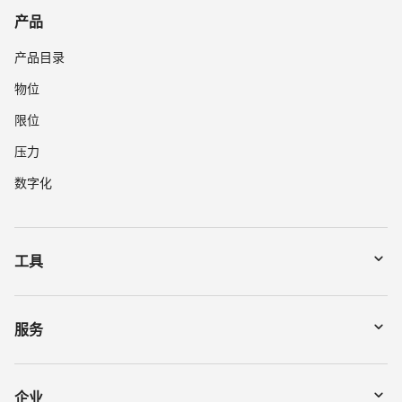
产品
产品目录
物位
限位
压力
数字化
工具
下载
通过序列号搜索仪表
服务
myVEGA
寄回仪表
DTM Collection/PACTware
讲座
企业