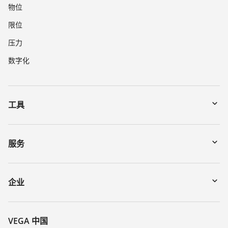
物位
限位
压力
数字化
工具
下载
通过序列号搜索仪表
服务
myVEGA
寄回仪表
DTM Collection/PACTware
讲座
企业
搜索
客服
关于 VEGA
化学稳定性列表
联系我们
VEGA 中国