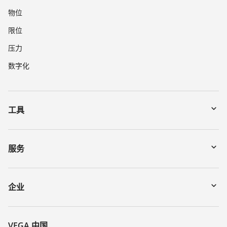
物位
限位
压力
数字化
工具
下载
通过序列号搜索仪表
服务
myVEGA
寄回仪表
DTM Collection/PACTware
讲座
企业
搜索
客服
关于 VEGA
化学稳定性列表
联系我们
VEGA 中国