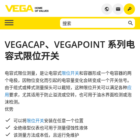
key
public
email
VEGACAP、VEGAPOINT 系列电
容式限位开关
电容式限位测量，是让电容式
限位开关
和容器形成一个电容器的两
个电极，因物位变化而引起的电容量变化会转变成一个开关信号。
由于缆式或棒式测量探头可以截短，这种限位开关可以满足各种
应
用
要求，尤其适用于防止溢流或空转，也可用于油水界面检测或泡
沫检测。
优势
可以将
限位开关
安装在任意一个位置
全绝缘型仪表也可用于测量侵蚀性液体
该测量方法成本低，且运行免维护