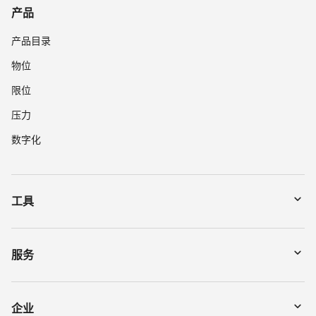
产品
产品目录
物位
限位
压力
数字化
工具
下载
通过序列号搜索仪表
服务
myVEGA
寄回仪表
DTM Collection/PACTware
讲座
企业