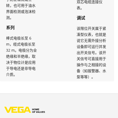
双芯电缆连接仪
转，也可用于油水
表。
界面检测或泡沫检
测。
调试
系列
该限位开关属于紧
凑型仪表，也就是
棒式电极长至 6
说它无需外接分析
m，缆式电极长至
设备即可运行并发
32 m。电极分为全
出开关信号。该开
绝缘和半绝缘，取
关信号可直接用于
决于物位计是应用
操作与之相接的设
于导电还是非导电
备（如报警器、水
介质。
泵等等）。