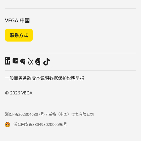
搜索
客服
关于 VEGA
化学稳定性列表
联系我们
VEGA 中国
介电常数列表
新闻
联系方式
TeamViewer
媒体
博客
一般商务条款
版本说明
数据保护说明
举报
© 2026 VEGA
浙ICP备2023046807号-7 威格（中国）仪表有限公司
浙公网安备33049802000596号