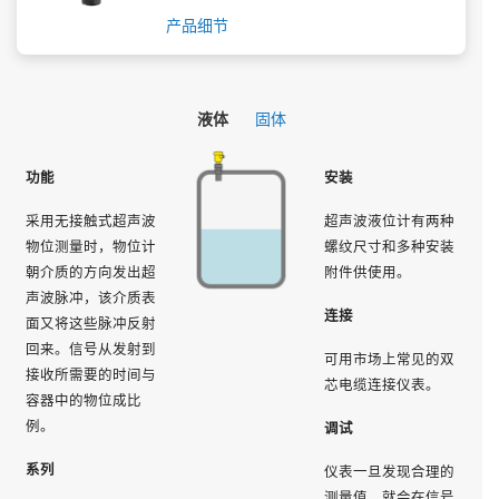
产品细节
液体
固体
功能
安装
采用无接触式超声波
超声波液位计有两种
物位测量时，物位计
螺纹尺寸和多种安装
朝介质的方向发出超
附件供使用。
声波脉冲，该介质表
连接
面又将这些脉冲反射
回来。信号从发射到
可用市场上常见的双
接收所需要的时间与
芯电缆连接仪表。
容器中的物位成比
例。
调试
系列
仪表一旦发现合理的
测量值，就会在信号