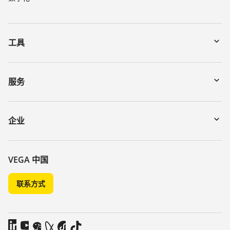
工具
下载
通过序列号搜索仪表
服务
myVEGA
寄回仪表
DTM Collection/PACTware
讲座
企业
搜索
客服
关于 VEGA
化学稳定性列表
联系我们
VEGA 中国
介电常数列表
新闻
联系方式
TeamViewer
媒体
博客