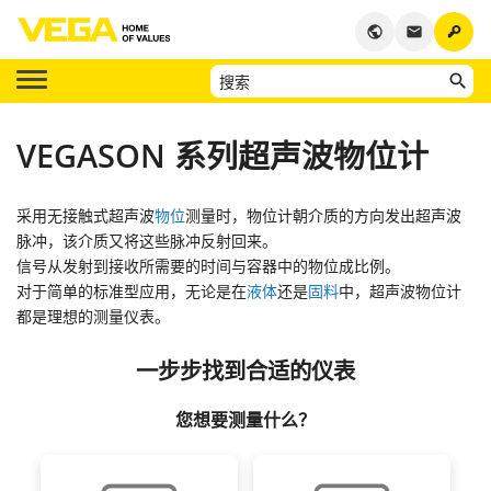
key
public
email
VEGASON 系列超声波物位计
采用无接触式超声波
物位
测量时，物位计朝介质的方向发出超声波
脉冲，该介质又将这些脉冲反射回来。
信号从发射到接收所需要的时间与容器中的物位成比例。
对于简单的标准型应用，无论是在
液体
还是
固料
中，超声波物位计
都是理想的测量仪表。
一步步找到合适的仪表
您想要测量什么？