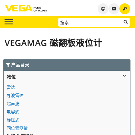
key
public
email
VEGAMAG 磁翻板液位计
产品目录
物位
雷达
导波雷达
超声波
电容式
静压式
同位素测量