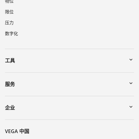
物位
限位
压力
数字化
工具
下载
通过序列号搜索仪表
服务
myVEGA
寄回仪表
DTM Collection/PACTware
讲座
企业
搜索
客服
关于 VEGA
化学稳定性列表
联系我们
VEGA 中国