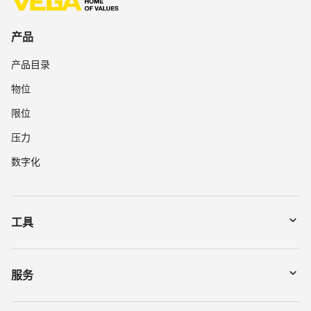
产品
产品目录
物位
限位
压力
数字化
工具
下载
通过序列号搜索仪表
服务
myVEGA
寄回仪表