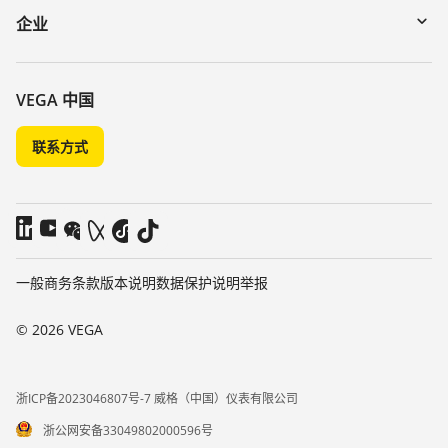
DTM Collection/PACTware
讲座
企业
搜索
客服
关于 VEGA
化学稳定性列表
联系我们
VEGA 中国
介电常数列表
新闻
联系方式
TeamViewer
媒体
博客
一般商务条款
版本说明
数据保护说明
举报
© 2026 VEGA
浙ICP备2023046807号-7 威格（中国）仪表有限公司
浙公网安备33049802000596号