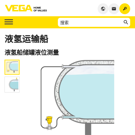
key
public
email
液氢运输船
液氢船储罐液位测量