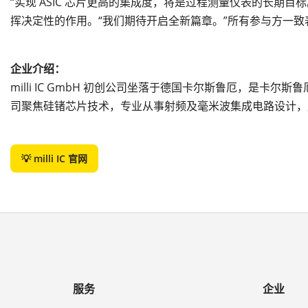
“实现 ASIC 芯片更高的集成度，将是过程测量仪表的长期目标。”Th
挥决定性的作用。“我们期待开启全新篇章。”所有参与方一致
企业介绍：
milli IC GmbH 初创公司坐落于德国卡尔斯鲁厄，是卡尔斯鲁厄
司聚焦硅锗芯片技术，专业从事射频及毫米波集成电路设计，
💡 milli IC 官网
服务
企业