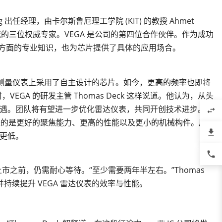
er Haag 出任经理，由卡尔斯鲁厄理工学院 (KIT) 的教授 Ahmet
术领域的三位权威专家。VEGA 是公司的第四位合作伙伴。作为成功
术方面的专业知识，也为芯片提供了具体的应用场合。
的雷达测量仪表上采用了自主设计的芯片。如今，更高的频率也即将
VEGA 的研发主管 Thomas Deck 这样说道。他认为，从头
遇。团队将有望进一步优化雷达仪表，共同开创技术进步。当
swap_horiz
而来的是更好的聚焦能力、更高的性能以及更小的机械构件。届
file_download
更低。
phone
熟上市之前，仍需耐心等待。“至少需要两年半左右。”Thomas
持续提升 VEGA 雷达仪表的效率与性能。