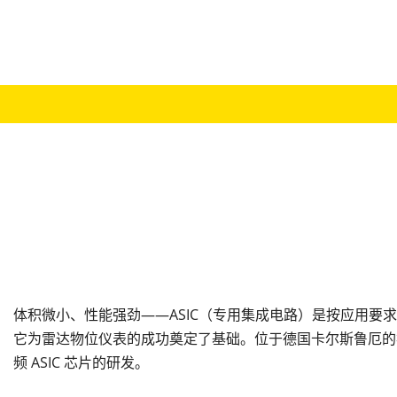
体积微小、性能强劲——ASIC（专用集成电路）是按应用要
它为雷达物位仪表的成功奠定了基础。位于德国卡尔斯鲁厄的初创企业 mil
频 ASIC 芯片的研发。