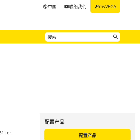
key
中国
联络我们
myVEGA
public
email
配置产品
81 for
配置产品