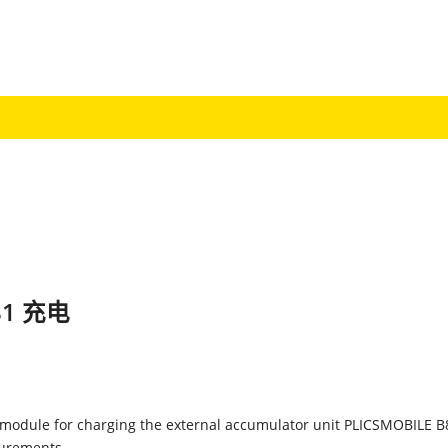
81 充电
 module for charging the external accumulator unit PLICSMOBILE B
urements.