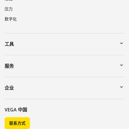
压力
数字化
工具
下载
通过序列号搜索仪表
服务
myVEGA
寄回仪表
DTM Collection/PACTware
讲座
企业
搜索
客服
关于 VEGA
化学稳定性列表
联系我们
VEGA 中国
介电常数列表
新闻
联系方式
TeamViewer
媒体