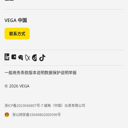
搜索
客服
关于 VEGA
化学稳定性列表
联系我们
VEGA 中国
介电常数列表
新闻
联系方式
TeamViewer
媒体
博客
一般商务条款
版本说明
数据保护说明
举报
© 2026 VEGA
浙ICP备2023046807号-7 威格（中国）仪表有限公司
浙公网安备33049802000596号