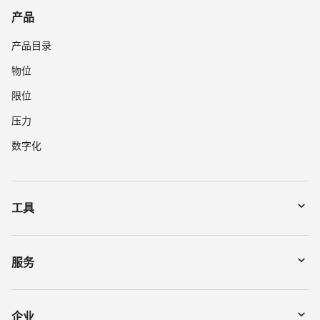
产品
产品目录
物位
限位
压力
数字化
工具
下载
通过序列号搜索仪表
服务
myVEGA
寄回仪表
DTM Collection/PACTware
讲座
企业