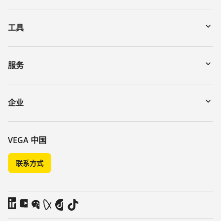
工具
下载
通过序列号搜索仪表
服务
myVEGA
寄回仪表
DTM Collection/PACTware
讲座
企业
搜索
客服
关于 VEGA
化学稳定性列表
联系我们
VEGA 中国
介电常数列表
新闻
联系方式
TeamViewer
媒体
博客