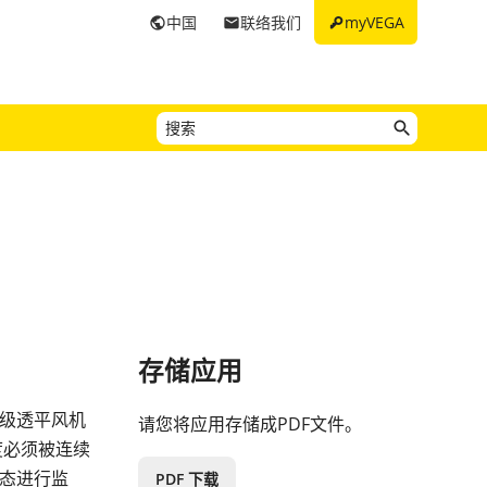
key
中国
联络我们
myVEGA
public
email
存储应用
级透平风机
请您将应用存储成PDF文件。
度必须被连续
态进行监
PDF 下载