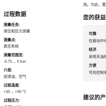
测。为此，需
过程数据
您的获益
测量任务:
液位和压力测量
可靠
测量点:
在振动中
真空系统
经济
测量范围至:
采用无油
-0.75 … 0 bar
方便
介质:
可向控制
润滑油，空气
过程温度:
+30 … +90 °C
建议的产
过程压力: