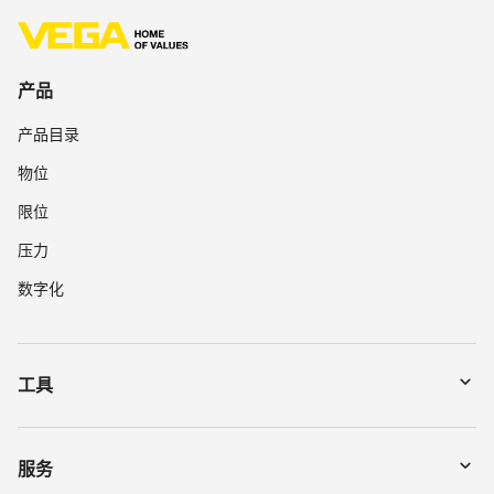
产品
产品目录
物位
限位
压力
数字化
工具
下载
通过序列号搜索仪表
服务