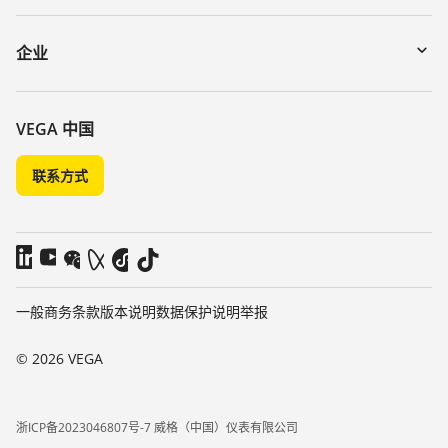
myVEGA
寄回仪表
DTM Collection/PACTware
讲座
企业
搜索
客服
关于 VEGA
化学稳定性列表
联系我们
VEGA 中国
介电常数列表
新闻
联系方式
TeamViewer
媒体
博客
一般商务条款
版本说明
数据保护说明
举报
© 2026 VEGA
浙ICP备2023046807号-7 威格（中国）仪表有限公司