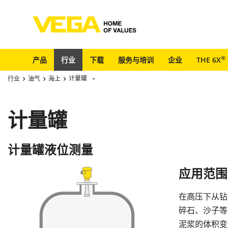
®
产品
行业
下载
服务与培训
企业
THE 6X
计量罐
行业
油气
海上
计量罐
计量罐液位测量
应用范围
在高压下从钻
碎石、沙子等
泥浆的体积变