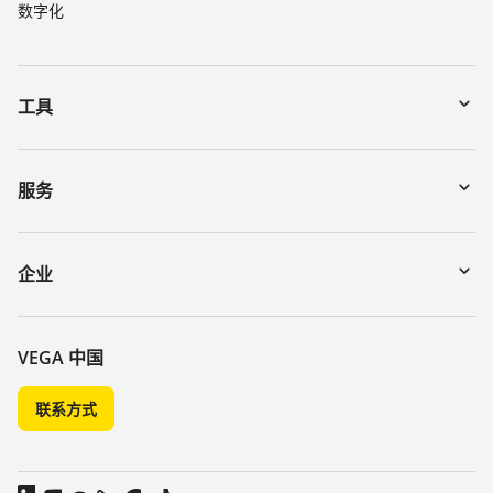
数字化
工具
下载
通过序列号搜索仪表
服务
myVEGA
寄回仪表
DTM Collection/PACTware
讲座
企业
搜索
客服
关于 VEGA
化学稳定性列表
联系我们
VEGA 中国
介电常数列表
新闻
联系方式
TeamViewer
媒体
博客