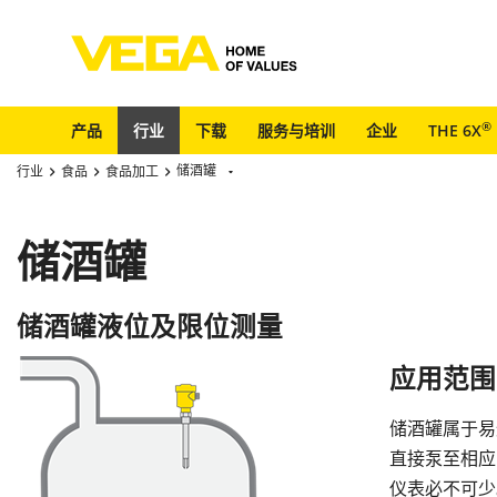
®
产品
行业
下载
服务与培训
企业
THE 6X
储酒罐
行业
食品
食品加工
储酒罐
储酒罐液位及限位测量
应用范围
储酒罐属于易
直接泵至相应
仪表必不可少