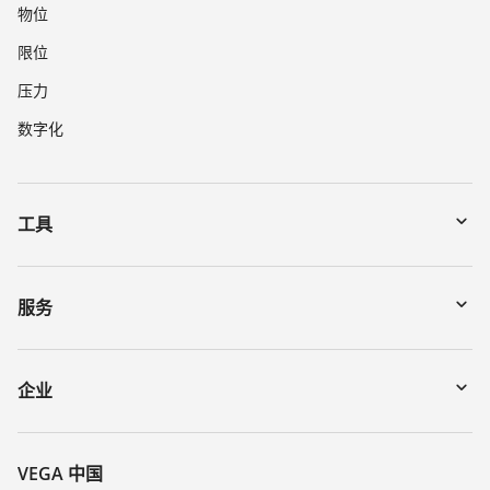
物位
限位
压力
数字化
工具
下载
通过序列号搜索仪表
服务
myVEGA
寄回仪表
DTM Collection/PACTware
讲座
企业
搜索
客服
关于 VEGA
化学稳定性列表
联系我们
VEGA 中国