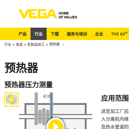
®
产品
行业
下载
服务与培训
企业
THE 6X
预热器
行业
食品
乳制品加工
预热器
预热器压力测量
应用范围
送至加工厂后
入分离机内继
及热水管道的