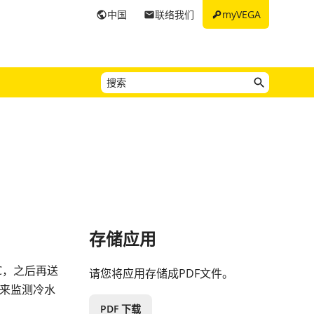
key
中国
联络我们
myVEGA
public
email
存储应用
C，之后再送
请您将应用存储成PDF文件。
来监测冷水
PDF 下载