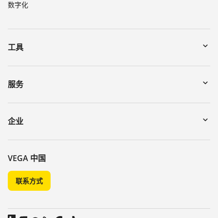
数字化
工具
下载
通过序列号搜索仪表
服务
myVEGA
寄回仪表
DTM Collection/PACTware
讲座
企业
搜索
客服
关于 VEGA
化学稳定性列表
联系我们
VEGA 中国
介电常数列表
新闻
联系方式
TeamViewer
媒体
博客