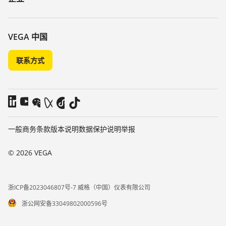
搜索
客服
关于 VEGA
化学稳定性列表
联系我们
VEGA 中国
介电常数列表
新闻
联系方式
TeamViewer
媒体
博客
一般商务条款
版本说明
数据保护说明
举报
© 2026 VEGA
浙ICP备2023046807号-7 威格（中国）仪表有限公司
浙公网安备33049802000596号