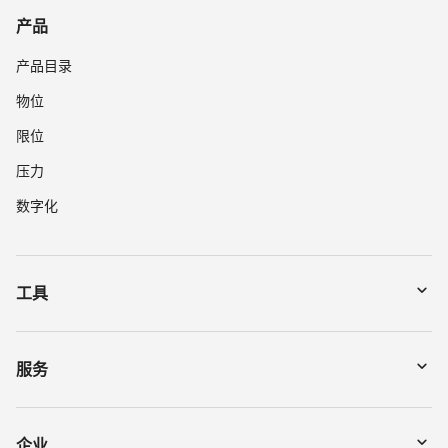
产品
产品目录
物位
限位
压力
数字化
工具
下载
通过序列号搜索仪表
服务
myVEGA
寄回仪表
DTM Collection/PACTware
讲座
企业