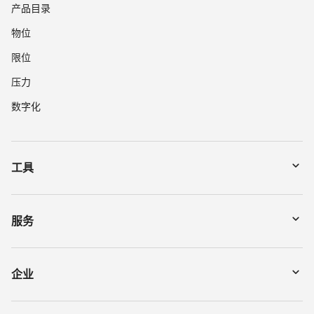
产品目录
物位
限位
压力
数字化
工具
下载
通过序列号搜索仪表
服务
myVEGA
寄回仪表
DTM Collection/PACTware
讲座
企业
搜索
客服
关于 VEGA