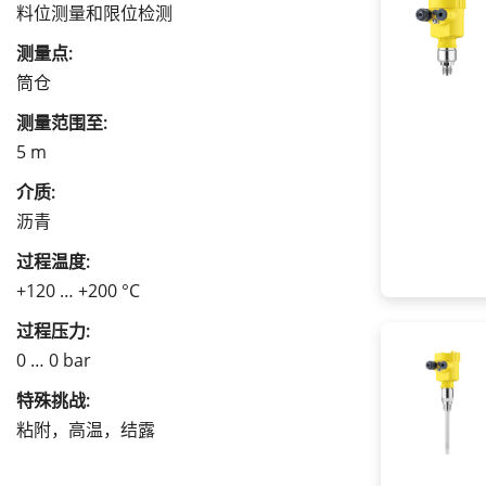
料位测量和限位检测
测量点:
筒仓
测量范围至:
5 m
介质:
沥青
过程温度:
+120 … +200 °C
过程压力:
0 … 0 bar
特殊挑战:
粘附，高温，结露