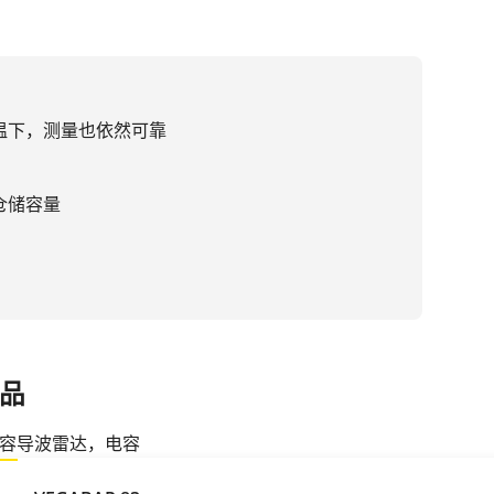
温下，测量也依然可靠
仓储容量
达，电容
品
容
导波雷达，电容