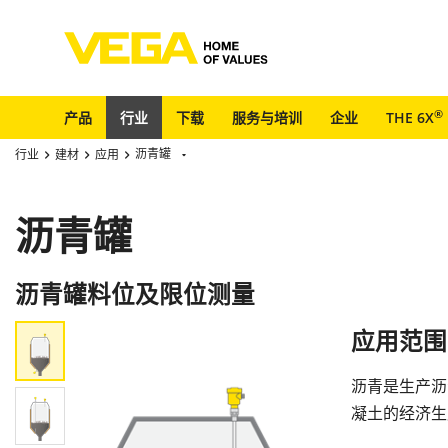
®
产品
行业
下载
服务与培训
企业
THE 6X
沥青罐
行业
建材
应用
沥青罐
沥青罐料位及限位测量
应用范围
沥青是生产沥
凝土的经济生