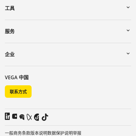
工具
下载
通过序列号搜索仪表
服务
myVEGA
寄回仪表
DTM Collection/PACTware
讲座
企业
搜索
客服
关于 VEGA
化学稳定性列表
联系我们
VEGA 中国
介电常数列表
新闻
联系方式
TeamViewer
媒体
博客
一般商务条款
版本说明
数据保护说明
举报