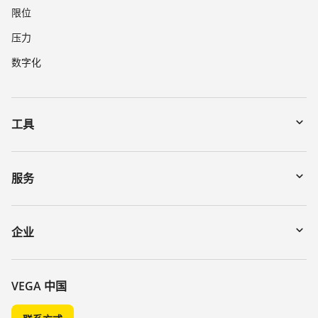
限位
压力
数字化
工具
下载
通过序列号搜索仪表
服务
myVEGA
寄回仪表
DTM Collection/PACTware
讲座
企业
搜索
客服
关于 VEGA
化学稳定性列表
联系我们
VEGA 中国
介电常数列表
新闻