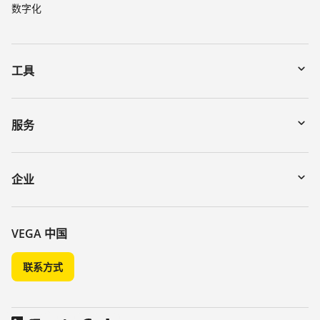
数字化
工具
下载
通过序列号搜索仪表
服务
myVEGA
寄回仪表
DTM Collection/PACTware
讲座
企业
搜索
客服
关于 VEGA
化学稳定性列表
联系我们
VEGA 中国
介电常数列表
新闻
联系方式
TeamViewer
媒体
博客