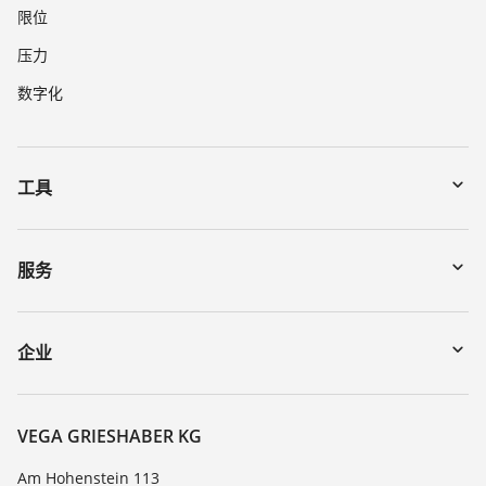
限位
压力
数字化
工具
下载
通过序列号搜索仪表
服务
myVEGA
寄回仪表
DTM Collection/PACTware
讲座
企业
搜索
客服
关于 VEGA
化学稳定性列表
联系我们
VEGA GRIESHABER KG
介电常数列表
新闻
Am Hohenstein 113