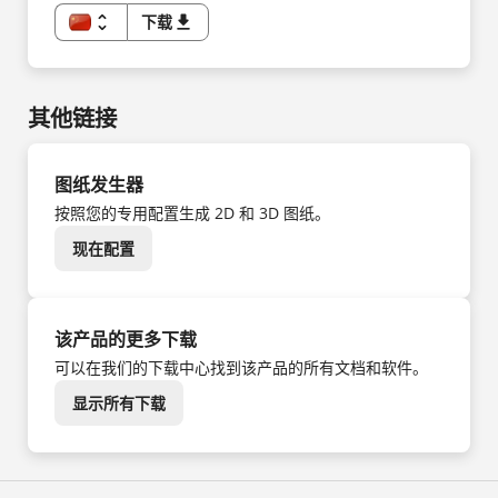
unfold_more
下载
download
ZH
EN
DE
CS
DA
其他链接
ES
FI
FR
HU
IT
图纸发生器
KK
KO
按照您的专用配置生成 2D 和 3D 图纸。
NL
NO
现在配置
PL
PT
SV
TR
UK
该产品的更多下载
可以在我们的下载中心找到该产品的所有文档和软件。
显示所有下载