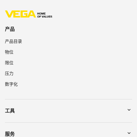
产品
产品目录
物位
限位
压力
数字化
工具
下载
通过序列号搜索仪表
服务