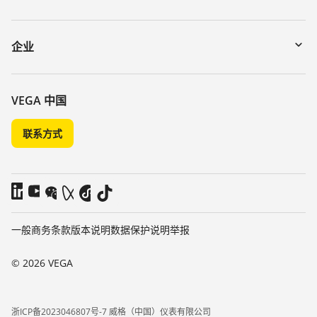
myVEGA
寄回仪表
DTM Collection/PACTware
讲座
企业
搜索
客服
关于 VEGA
化学稳定性列表
联系我们
VEGA 中国
介电常数列表
新闻
联系方式
TeamViewer
媒体
博客
一般商务条款
版本说明
数据保护说明
举报
© 2026 VEGA
浙ICP备2023046807号-7 威格（中国）仪表有限公司