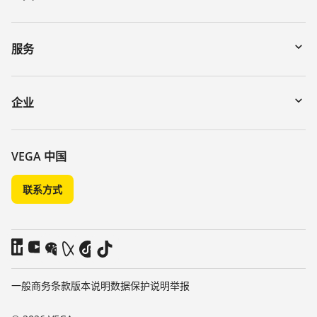
下载
通过序列号搜索仪表
服务
myVEGA
寄回仪表
DTM Collection/PACTware
讲座
企业
搜索
客服
关于 VEGA
化学稳定性列表
联系我们
VEGA 中国
介电常数列表
新闻
联系方式
TeamViewer
媒体
博客
一般商务条款
版本说明
数据保护说明
举报